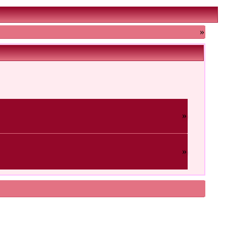
»
»
»