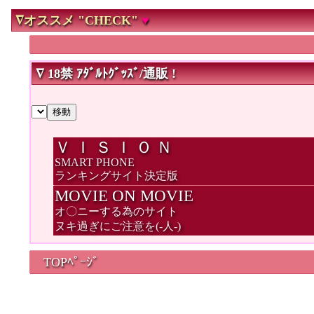
∇オススメ "CHECK"
♥
∇ 18禁 ｱﾀﾞﾙﾄｸﾞｯｽﾞ/通販 !
Ｖ Ｉ Ｓ Ｉ Ｏ Ｎ
SMART PHONE
ランキングサイト決定版
MOVIE ON MOVIE
オ〇ニーする為のサイト
ヌキ過ぎにご注意を(-人-)
TOPﾍﾟｰｼﾞ