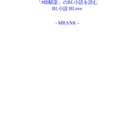
「#幼馴染」のBL小説を読む
BL小説 BLove
- MRANK -