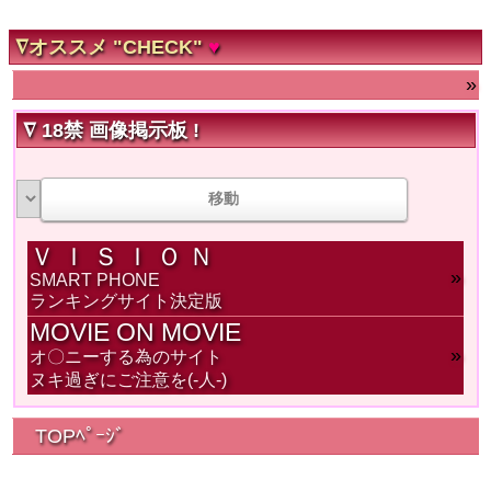
∇オススメ "CHECK"
♥
»
∇ 18禁 画像掲示板 !
Ｖ Ｉ Ｓ Ｉ Ｏ Ｎ
»
SMART PHONE
ランキングサイト決定版
MOVIE ON MOVIE
»
オ〇ニーする為のサイト
ヌキ過ぎにご注意を(-人-)
TOPﾍﾟｰｼﾞ