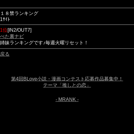
１８禁ランキング
1ｻｲﾄ
1位
[IN2/OUT7]
ぺた裏ナビ
姉妹ランキングです♪毎週火曜リセット！
戻る
第4回BLove小説・漫画コンテスト応募作品募集中！
テーマ「推しとの恋」
- MRANK -