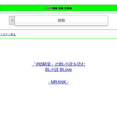
[18禁]
画像 芸能 投稿板
ＴＯＰへ戻る
「#幼馴染」のBL小説を読む
BL小説 BLove
- MRANK -