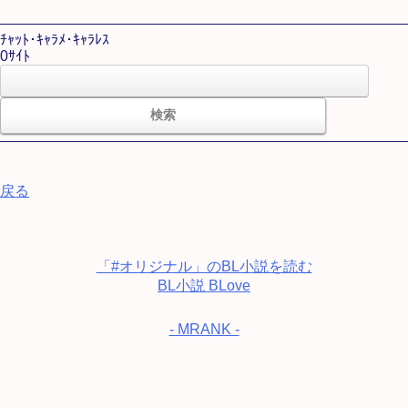
ﾁｬｯﾄ･ｷｬﾗﾒ･ｷｬﾗﾚｽ
0ｻｲﾄ
戻る
「#オリジナル」のBL小説を読む
BL小説 BLove
- MRANK -