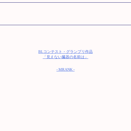
BLコンテスト・グランプリ作品
「見えない臓器の名前は」
- MRANK -