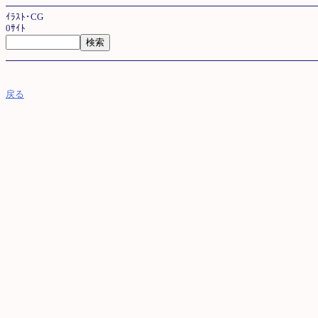
ｲﾗｽﾄ･CG
0ｻｲﾄ
戻る