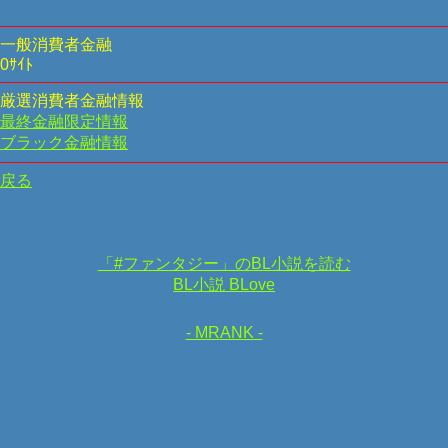
一般消費者金融
0ｻｲﾄ
厳選消費者金融情報
最終金融限定情報
ブラック金融情報
戻る
「#ファンタジー」のBL小説を読む
BL小説 BLove
- MRANK -