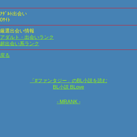
ｱﾀﾞﾙﾄ出会い
0ｻｲﾄ
厳選出会い情報
アダルト・出会いランク
超出会い系ランク
戻る
「#ファンタジー」のBL小説を読む
BL小説 BLove
- MRANK -