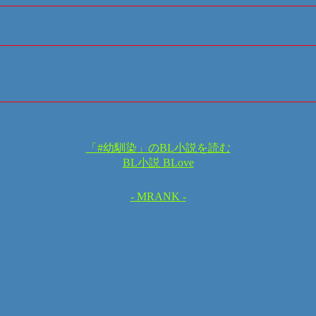
「#幼馴染」のBL小説を読む
BL小説 BLove
- MRANK -