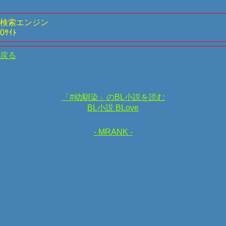
検索エンジン
0ｻｲﾄ
戻る
「#幼馴染」のBL小説を読む
BL小説 BLove
- MRANK -