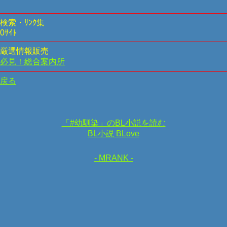
検索・ﾘﾝｸ集
0ｻｲﾄ
厳選情報販売
必見！総合案内所
戻る
「#幼馴染」のBL小説を読む
BL小説 BLove
- MRANK -