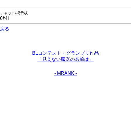
チャット/掲示板
0ｻｲﾄ
戻る
BLコンテスト・グランプリ作品
「見えない臓器の名前は」
- MRANK -