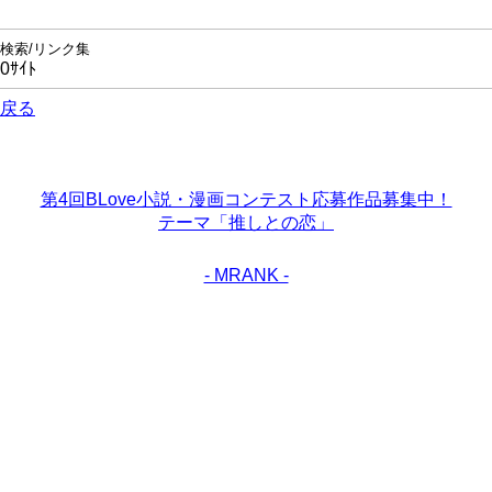
検索/リンク集
0ｻｲﾄ
戻る
第4回BLove小説・漫画コンテスト応募作品募集中！
テーマ「推しとの恋」
- MRANK -