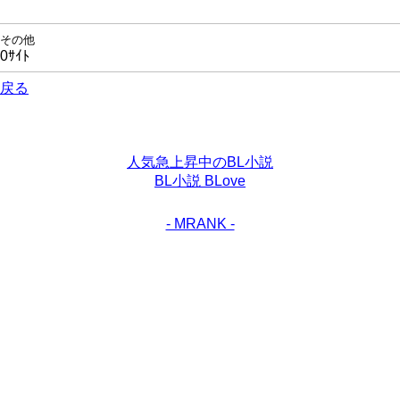
その他
0ｻｲﾄ
戻る
人気急上昇中のBL小説
BL小説 BLove
- MRANK -