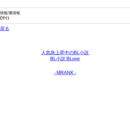
情報/裏情報
0ｻｲﾄ
戻る
人気急上昇中のBL小説
BL小説 BLove
- MRANK -