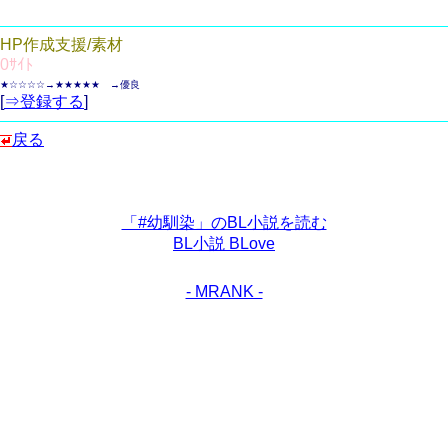
HP作成支援/素材
0ｻｲﾄ
★☆☆☆☆→★★★★★ →優良
[
⇒登録する
]
戻る
「#幼馴染」のBL小説を読む
BL小説 BLove
- MRANK -