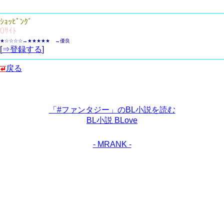
ｼｮｯﾋﾟﾝｸﾞ
0ｻｲﾄ
★☆☆☆☆→★★★★★ →優良
[
⇒登録する
]
戻る
「#ファンタジー」のBL小説を読む
BL小説 BLove
- MRANK -