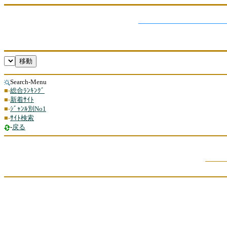
Search-Menu
■-
総合ﾗﾝｷﾝｸﾞ
■-
新着ｻｲﾄ
■-
ｼﾞｬﾝﾙ別No1
■-
ｻｲﾄ検索
‐
戻る