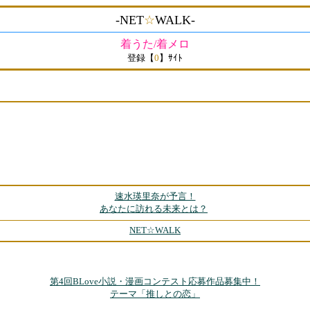
-NET
☆
WALK-
着うた/着メロ
登録【
0
】ｻｲﾄ
速水瑛里奈が予言！
あなたに訪れる未来とは？
NET☆WALK
第4回BLove小説・漫画コンテスト応募作品募集中！
テーマ「推しとの恋」