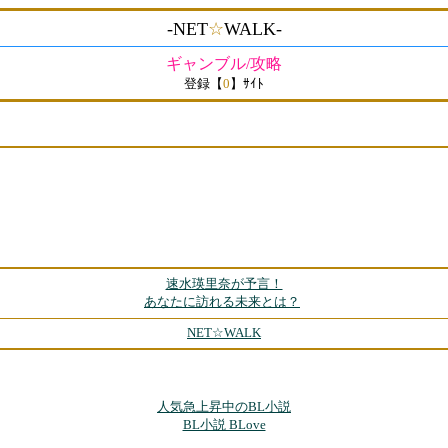
-NET
☆
WALK-
ギャンブル/攻略
登録【
0
】ｻｲﾄ
速水瑛里奈が予言！
あなたに訪れる未来とは？
NET☆WALK
人気急上昇中のBL小説
BL小説 BLove