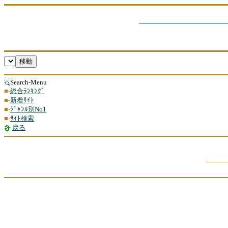
Search-Menu
■-
総合ﾗﾝｷﾝｸﾞ
■-
新着ｻｲﾄ
■-
ｼﾞｬﾝﾙ別No1
■-
ｻｲﾄ検索
‐
戻る