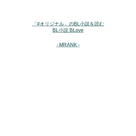
「#オリジナル」のBL小説を読む
BL小説 BLove
- MRANK -