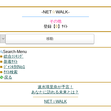
-NET
☆
WALK-
その他
登録【
0
】ｻｲﾄ
Search-Menu
■-
総合ﾗﾝｷﾝｸﾞ
■-
新着ｻｲﾄ
■-
ｼﾞｬﾝﾙ別No1
■-
ｻｲﾄ検索
‐
戻る
速水瑛里奈が予言！
あなたに訪れる未来とは？
NET☆WALK