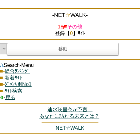
-NET
☆
WALK-
18
その他
登録【
0
】ｻｲﾄ
Search-Menu
■-
総合ﾗﾝｷﾝｸﾞ
■-
新着ｻｲﾄ
■-
ｼﾞｬﾝﾙ別No1
■-
ｻｲﾄ検索
‐
戻る
速水瑛里奈が予言！
あなたに訪れる未来とは？
NET☆WALK