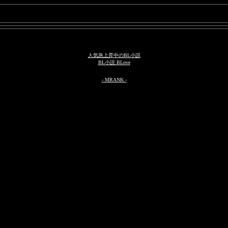
人気急上昇中のBL小説
BL小説 BLove
- MRANK -