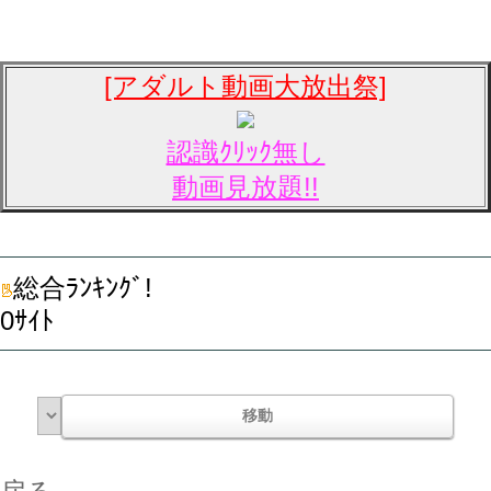
[アダルト動画大放出祭]
認識ｸﾘｯｸ無し
動画見放題!!
総合ﾗﾝｷﾝｸﾞ!
0ｻｲﾄ