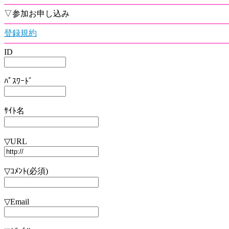
▽参加お申し込み
登録規約
ID
ﾊﾟｽﾜｰﾄﾞ
ｻｲﾄ名
▽URL
▽ｺﾒﾝﾄ(必須)
▽Email