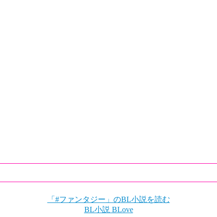
「#ファンタジー」のBL小説を読む
BL小説 BLove