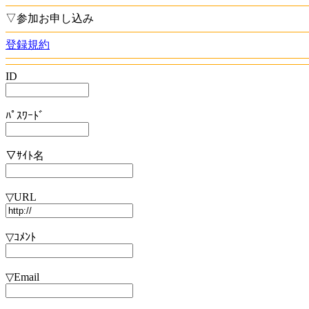
▽参加お申し込み
登録規約
ID
ﾊﾟｽﾜｰﾄﾞ
▽ｻｲﾄ名
▽URL
▽ｺﾒﾝﾄ
▽Email