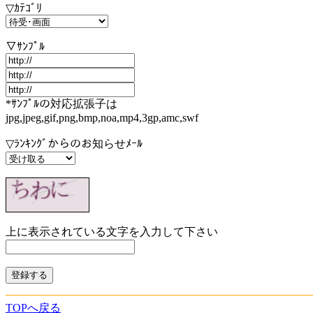
▽ｶﾃｺﾞﾘ
▽ｻﾝﾌﾟﾙ
*ｻﾝﾌﾟﾙの対応拡張子は
jpg,jpeg,gif,png,bmp,noa,mp4,3gp,amc,swf
▽ﾗﾝｷﾝｸﾞからのお知らせﾒｰﾙ
上に表示されている文字を入力して下さい
TOPへ戻る