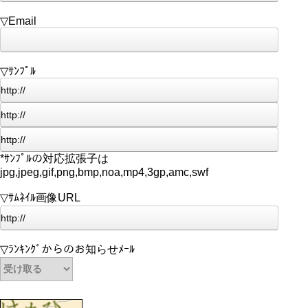
▽Email
▽ｻﾝﾌﾟﾙ
*ｻﾝﾌﾟﾙの対応拡張子は
jpg,jpeg,gif,png,bmp,noa,mp4,3gp,amc,swf
▽ｻﾑﾈｲﾙ画像URL
▽ﾗﾝｷﾝｸﾞからのお知らせﾒｰﾙ