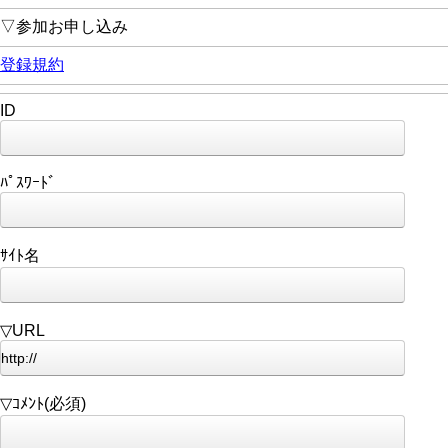
▽参加お申し込み
登録規約
ID
ﾊﾟｽﾜｰﾄﾞ
ｻｲﾄ名
▽URL
▽ｺﾒﾝﾄ(必須)