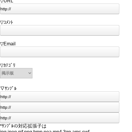
▽URL
▽ｺﾒﾝﾄ
▽Email
▽ｶﾃｺﾞﾘ
▽ｻﾝﾌﾟﾙ
*ｻﾝﾌﾟﾙの対応拡張子は
jpg,jpeg,gif,png,bmp,noa,mp4,3gp,amc,swf