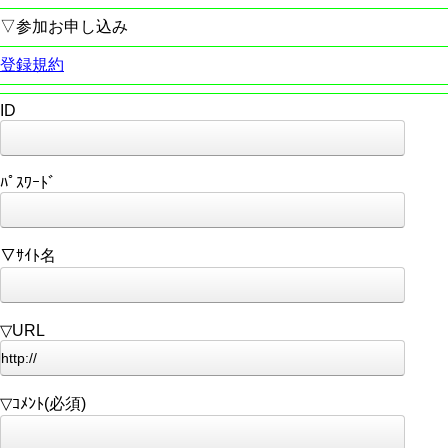
▽参加お申し込み
登録規約
ID
ﾊﾟｽﾜｰﾄﾞ
▽ｻｲﾄ名
▽URL
▽ｺﾒﾝﾄ(必須)