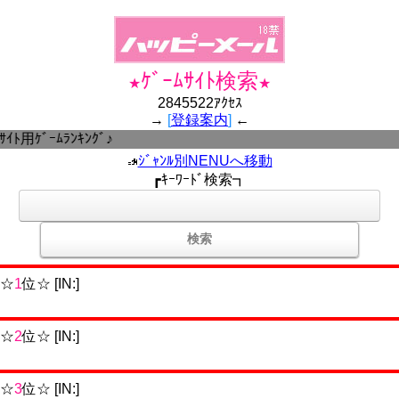
ｹﾞｰﾑｻｲﾄ検索
★
★
2845522ｱｸｾｽ
→
[
登録案内
]
←
ﾄ用ｹﾞｰﾑﾗﾝｷﾝｸﾞ♪
ｼﾞｬﾝﾙ別NENUへ移動
┏ｷｰﾜｰﾄﾞ検索┓
☆
1
位☆ [IN:]
☆
2
位☆ [IN:]
☆
3
位☆ [IN:]