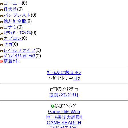
コーエー
(0)
任天堂
(0)
バンプレスト
(0)
他ﾒｰｶｰ全般
(0)
コナミ
(0)
ｽｸｳｪｱ・ｴﾆｯｸｽ
(0)
カプコン
(0)
セガ
(0)
レベルファイブ
(0)
ﾊﾞﾝﾀﾞｲﾅﾑｺｹﾞｰﾑｽ
(0)
新着ｻｲﾄ
ｹﾞｰﾑ友に教える♪
ﾏﾝｶﾞｻｲﾄは⇒
ｺﾁﾗ
┏旬のﾗﾝｷﾝｸﾞ┓
提携ﾗﾝｷﾝｸﾞｻｲﾄ
参加ﾗﾝｷﾝｸﾞ
Game Hits Web
‡ｹﾞｰﾑ裏技大辞典‡
GAME SEARCH
TVｹﾞｰﾑﾗﾝｷﾝｸﾞ