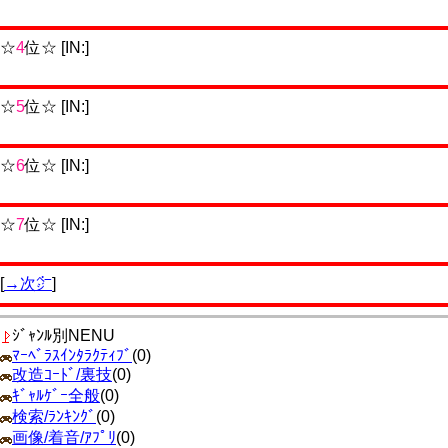
☆
4
位☆ [IN:]
☆
5
位☆ [IN:]
☆
6
位☆ [IN:]
☆
7
位☆ [IN:]
[
→次㌻
]
ｼﾞｬﾝﾙ別NENU
ﾏｰﾍﾞﾗｽｲﾝﾀﾗｸﾃｨﾌﾞ
(0)
改造ｺｰﾄﾞ/裏技
(0)
ｷﾞｬﾙｹﾞｰ全般
(0)
検索/ﾗﾝｷﾝｸﾞ
(0)
画像/着音/ｱﾌﾟﾘ
(0)