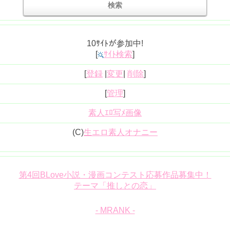
10ｻｲﾄが参加中!
[
ｻｲﾄ検索
]
[
登録
|
変更
|
削除
]
[
管理
]
素人ｴﾛ写ﾒ画像
(C)
生エロ素人オナニー
第4回BLove小説・漫画コンテスト応募作品募集中！
テーマ「推しとの恋」
- MRANK -