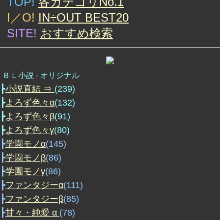
TOP
!
各カテゴリNo.1
I／O
!
IN÷OUT BEST20
SITE
!
おすすめ検索
ＢＬ小説 ‐ オリジナル
┣
小説直結 ⇒
(239)
┣
よろず色々α
(132)
┣
よろず色々β
(91)
┣
よろず色々γ
(80)
┣
学園モノα
(145)
┣
学園モノβ
(86)
┣
学園モノγ
(86)
┣
ファンタジーα
(111)
┣
ファンタジーβ
(85)
┣
甘々・純愛 α
(78)