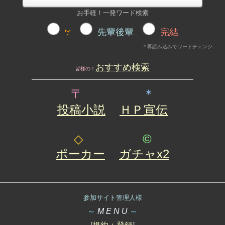
お手軽！一発ワード検索
先輩後輩
完結
＊再読み込みでワードチェンジ
おすすめ検索
皆様の！
〒
＊
投稿小説
ＨＰ宣伝
◇
©
ポーカー
ガチャx2
参加サイト管理人様
～
M E N U
～