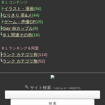
ＢＬコンテンツ
┣
イラスト・漫画
(56)
┣
なりきり 茶&メ
(44)
┣
ゲーム・声優CP
(25)
┣
Gay･Biカップル
(6)
┗
ＢＬ関連その他
(16)
ＢＬランキング＆同盟
┣
ランク カテゴリ有
(114)
┗
ランク カテゴリ無
(52)
サイト検索
＊1語のみ (ｽﾍﾟｰｽ利用不可)