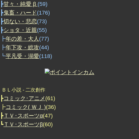
┣
甘々・純愛 β
(59)
┣
鬼畜・ハード
(176)
┣
切ない・悲恋
(73)
┣
ショタ・近親
(55)
┣
年の差・大人
(77)
┣
年下攻・総攻
(44)
┗
平凡受・溺愛
(118)
ＢＬ小説 ‐ 二次創作
┣
コミック･アニメ
(61)
┣
コミック( ＷＪ )
(36)
┣
ＴＶ･スポーツα
(47)
┗
ＴＶ･スポーツβ
(60)