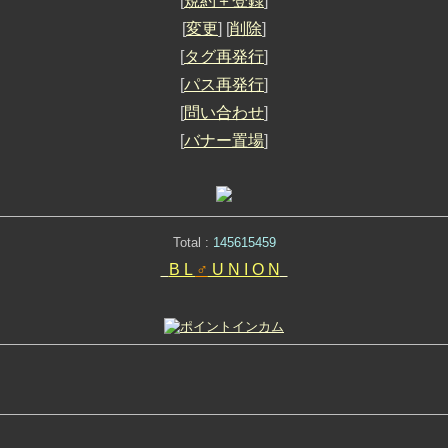
[
規約＋登録
]
[
変更
] [
削除
]
[
タグ再発行
]
[
パス再発行
]
[
問い合わせ
]
[
バナー置場
]
Total :
145615459
B L
♂
U N I O N