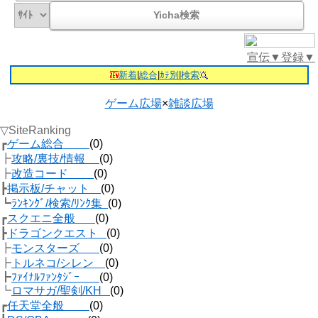
宣伝▼
登録▼
新着
|
総合
|
ｶﾃ別
|
検索
ゲーム広場
×
雑談広場
▽SiteRanking
┏
ゲーム総合
(0)
┣
攻略/裏技/情報
(0)
┣
改造コード
(0)
┣
掲示板/チャット
(0)
┗
ﾗﾝｷﾝｸﾞ/検索/ﾘﾝｸ集
(0)
┏
スクエニ全般
(0)
┣
ドラゴンクエスト
(0)
┣
モンスターズ
(0)
┣
トルネコ/シレン
(0)
┣
ﾌｧｲﾅﾙﾌｧﾝﾀｼﾞｰ
(0)
┗
ロマサガ/聖剣/KH
(0)
┏
任天堂全般
(0)