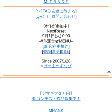
Ｍ-ＴＲＡＣＥ
[
ﾗﾝｸFAQ
|
友達に教える
]
[
QRｺｰﾄﾞ
|
お問い合わせ
]
0ｻｲﾄが参加中!
NextReset
9月1日(火) 0:00
--ｻｲﾄ運営者MENU--
[
説明/利用規約
]
[
登録
|
変更
|
削除
]
Since 2007/1/28
げーまーずなび
▲
【アマギフ３万円】
BLコンテスト作品募集中！
- MRANK -