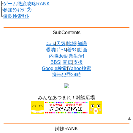
┣
ゲーム徹底攻略RANK
┣
参加ﾗﾝｷﾝｸﾞ②
┗
優良検索ｻｲﾄ
SubContents
ﾆｭ-ｽ
|
天気
|
地域
|
知識
暇潰
|
ｹﾞｰﾑ
|
着ｳﾀ
|
動画
内職de副業生活!
BBS!
|
宣伝
|
支援
Google検索
|
Yahoo検索
携帯犯罪24時
みんなあつまれ！雑談広場
▲
姉妹RANK