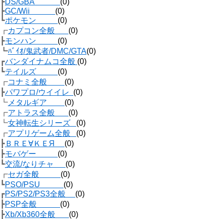
┣
DS/GBA
(0)
┣
GC/Wii
(0)
┗
ポケモン
(0)
┏
カプコン全般
(0)
┣
モンハン
(0)
┗
ﾊﾞｲｵ/鬼武者/DMC/GTA
(0)
┏
バンダイナムコ全般
(0)
┗
テイルズ
(0)
┏
コナミ全般
(0)
┣
パワプロ/ウイイレ
(0)
┗
メタルギア
(0)
┏
アトラス全般
(0)
┗
女神転生シリーズ
(0)
┏
アプリゲーム全般
(0)
┣
ＢＲＥ∀ＫＥЯ
(0)
┣
モバゲー
(0)
┗
交流/なりチャ
(0)
┏
セガ全般
(0)
┗
PSO/PSU
(0)
┏
PS/PS2/PS3全般
(0)
┣
PSP全般
(0)
┣
Xb/Xb360全般
(0)