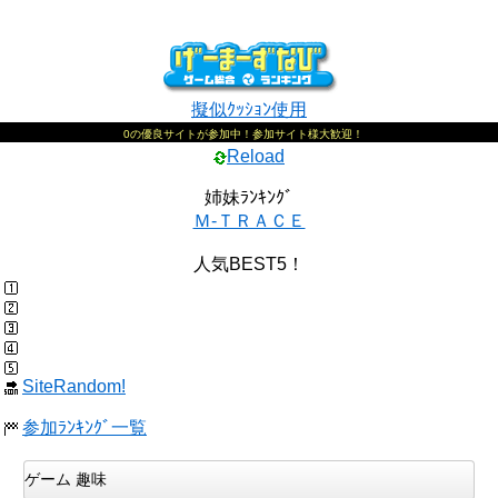
擬似ｸｯｼｮﾝ使用
0の優良サイトが参加中！参加サイト様大歓迎！
Reload
姉妹ﾗﾝｷﾝｸﾞ
Ｍ-ＴＲＡＣＥ
人気BEST5！
SiteRandom!
参加ﾗﾝｷﾝｸﾞ一覧