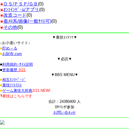
ＤＳ/ＰＳＰ/ＧＢ
(0)
ｵﾝﾗｲﾝｹﾞｰﾑ/アプリ
(0)
改造コード
(0)
着ﾒﾛ系/画像(一般ｻｲﾄ可)
(0)
その他
(0)
▼裏技ｺﾝﾃﾝﾂ▼
↓お小遣いサイト↓
■
貯め～る
■
お財布.com
▼必読▼
■
利用規約･ｻｲﾄ説明
■
更新履歴
2/21
▼BBS MENU▼
■
相互ﾘﾝｸﾍﾟｰｼﾞ
■
裏技ｿﾌﾄﾘｽﾄ
■
ゲーム裏技大辞典
2/21 NEW!
┗裏技はこちらです
合計：24380400 人
0ｻｲﾄが参加
お問い合わせ