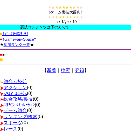
★
★
★
★
★
★
★
★
★
★
‡ゲーム裏技大辞典‡
★
★
★
★
★
★
★
★
★
★
to：1/ye：10
裏技コンテンツは下の方です
■
†ｹﾞｰﾑ攻略ｻｰﾁ†
■
†GameFanｰSpace†
★
参加ランク一覧
★
■
■
■
【
新着
｜
検索
｜
登録
】
総合ﾗﾝｷﾝｸﾞ
アクション
(0)
ｽｸｴｱ･ｴﾆｯｸｽ
(0)
総合攻略/裏技
(0)
RPG･ｼﾐｭﾚｰｼｮﾝ
(0)
ゲーム総合
(0)
ランキング/検索
(0)
スポーツ
(0)
レース
(0)