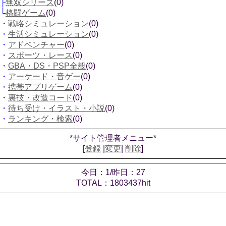
├
無双シリーズ
(0)
└
格闘ゲーム
(0)
・
戦略シミュレーション
(0)
・
生活シミュレーション
(0)
・
アドベンチャー
(0)
・
スポーツ・レース
(0)
・
GBA・DS・PSP全般
(0)
・
アーケード・音ゲー
(0)
・
携帯アプリゲーム
(0)
・
裏技・改造コード
(0)
・
待ち受け・イラスト・小説
(0)
・
ランキング・検索
(0)
*サイト管理者メニュー*
[
登録
|
変更
|
削除
]
今日：1/昨日：27
TOTAL：1803437hit