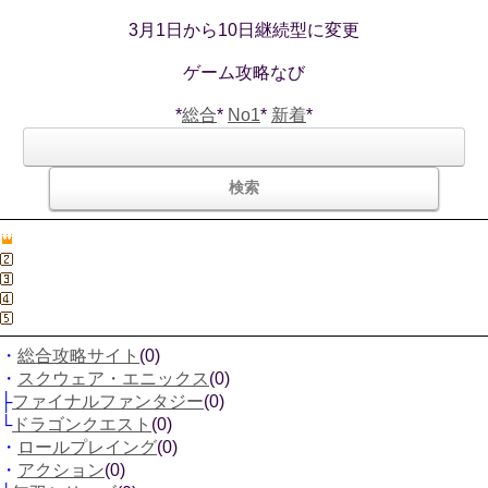
3月1日から10日継続型に変更
ゲーム攻略なび
*
総合
*
No1
*
新着
*
・
総合攻略サイト
(0)
・
スクウェア・エニックス
(0)
├
ファイナルファンタジー
(0)
└
ドラゴンクエスト
(0)
・
ロールプレイング
(0)
・
アクション
(0)