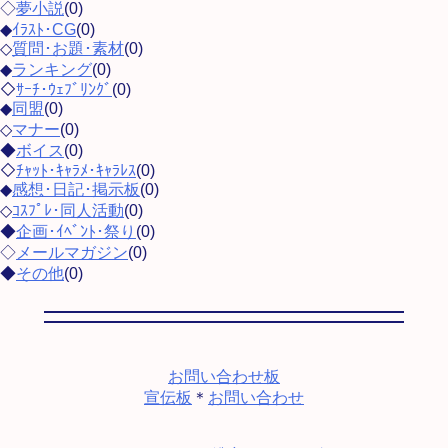
◇
夢小説
(0)
◆
ｲﾗｽﾄ･CG
(0)
◇
質問･お題･素材
(0)
◆
ランキング
(0)
◇
ｻｰﾁ･ｳｪﾌﾞﾘﾝｸﾞ
(0)
◆
同盟
(0)
◇
マナー
(0)
◆
ボイス
(0)
◇
ﾁｬｯﾄ･ｷｬﾗﾒ･ｷｬﾗﾚｽ
(0)
◆
感想･日記･掲示板
(0)
◇
ｺｽﾌﾟﾚ･同人活動
(0)
◆
企画･ｲﾍﾞﾝﾄ･祭り
(0)
◇
メールマガジン
(0)
◆
その他
(0)
お問い合わせ板
宣伝板
＊
お問い合わせ