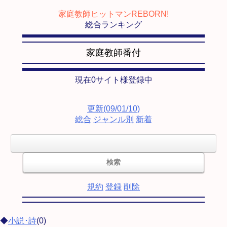
家庭教師ヒットマンREBORN!
総合ランキング
家庭教師番付
現在0サイト様登録中
更新(09/01/10)
総合
ジャンル別
新着
規約
登録
削除
◆
小説･詩
(0)