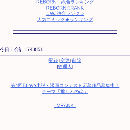
REBORN！総合ランキング
REBORN☆RANK
☆WJ総合ランク☆
人気コミック★ランキング
今日:1 合計:1743851
[
登録
|
変更
|
削除
]
[
管理人
]
第4回BLove小説・漫画コンテスト応募作品募集中！
テーマ「推しとの恋」
- MRANK -